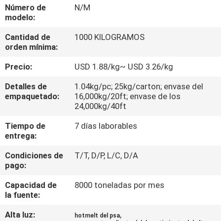
Número de
N/M
modelo:
CONTROL
Cantidad de
1000 KILOGRAMOS
DE
orden mínima:
CALIDAD
Precio:
USD 1.88/kg~ USD 3.26/kg
CONTACTA
Detalles de
1.04kg/pc; 25kg/carton; envase del
empaquetado:
16,000kg/20ft; envase de los
CON
24,000kg/40ft
NOSOTROS
Tiempo de
7 días laborables
entrega:
NOTICIAS
Condiciones de
T/T, D/P, L/C, D/A
pago:
CASOS
Capacidad de
8000 toneladas por mes
la fuente:
SOLICITAR
Alta luz:
,
hotmelt del psa