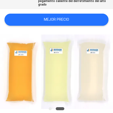
pegamento caliente del derretimiento del alto
UNA CITA
grado
MEJOR PRECIO
MAPA
DEL
SITIO
POLÍTICA
DE
PRIVACIDAD