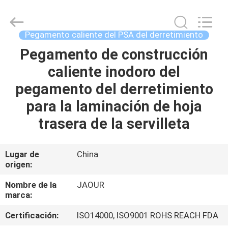
-
2026
Shanghai
Jaour
Adhesive
Pegamento caliente del PSA del derretimiento
Products
Co.,Ltd.
All
Pegamento de construcción
HOGAR
Rights
Reserved.
caliente inodoro del
PRODUCTOS
pegamento del derretimiento
para la laminación de hoja
SOBRE
trasera de la servilleta
NOSOTROS
Lugar de
China
origen:
VISITA
A
Nombre de la
JAOUR
marca:
LA
Certificación:
ISO14000, ISO9001 ROHS REACH FDA
FÁBRICA