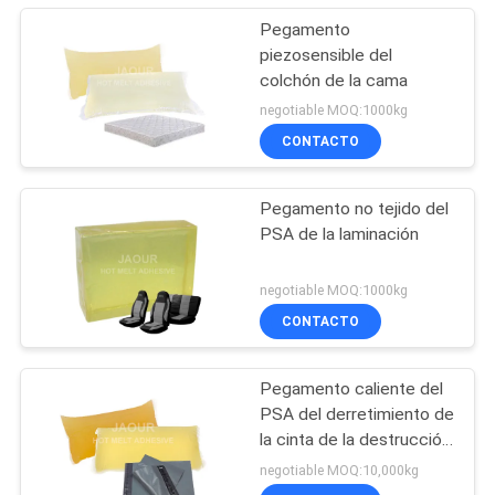
laminación no tejida
Pegamento
piezosensible del
colchón de la cama
negotiable MOQ:1000kg
CONTACTO
Pegamento no tejido del
PSA de la laminación
negotiable MOQ:1000kg
CONTACTO
Pegamento caliente del
PSA del derretimiento de
la cinta de la destrucción,
pegamento caliente del
negotiable MOQ:10,000kg
PSA del derretimiento de