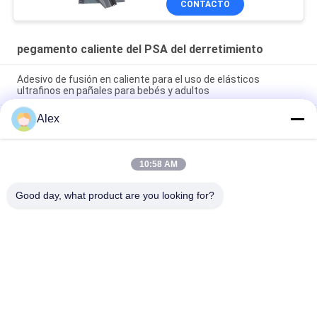
CONTACTO
la cinta de la destrucción
pegamento caliente del PSA del derretimiento
Adesivo de fusión en caliente para el uso de elásticos
ultrafinos en pañales para bebés y adultos
Alex
Pegamento de fusión en caliente para fabricación de pañales
Pegamento de construcción para producción de pañales para
bebés
10:58 AM
Premium Grade Positioning Hot Melt PSA for lady sanitary
napkin
Good day, what product are you looking for?
Categorías Populares
Todos
Pegamento Caliente 
Pegamento 
Del PSA Del 
Piezosensible Del 
Derretimiento
Derretimiento 
Pegamento 
PEGAMENTO DEL 
Caliente