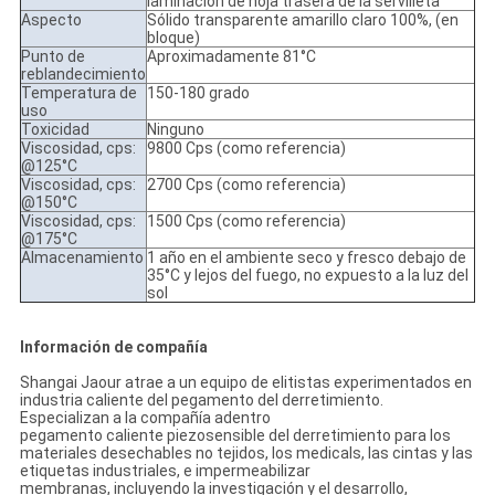
laminación de hoja trasera de la servilleta
Aspecto
Sólido transparente amarillo claro 100%, (en
bloque)
Punto de
Aproximadamente 81°C
reblandecimiento
Temperatura de
150-180 grado
uso
Toxicidad
Ninguno
Viscosidad, cps:
9800 Cps (como referencia)
@125°C
Viscosidad, cps:
2700 Cps (como referencia)
@150°C
Viscosidad, cps:
1500 Cps (como referencia)
@175°C
Almacenamiento
1 año en el ambiente seco y fresco debajo de
35°C y lejos del fuego, no expuesto a la luz del
sol
Información de compañía
Shangai Jaour atrae a un equipo de elitistas experimentados en
industria caliente del pegamento del derretimiento.
Especializan a la compañía adentro
pegamento caliente piezosensible del derretimiento para los
materiales desechables no tejidos, los medicals, las cintas y las
etiquetas industriales, e impermeabilizar
membranas, incluyendo la investigación y el desarrollo,