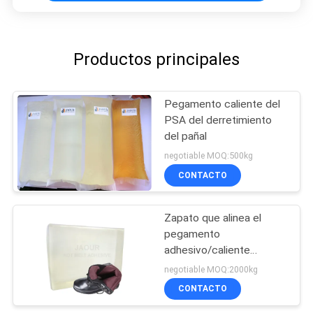
Productos principales
Pegamento caliente del
PSA del derretimiento
del pañal
negotiable MOQ:500kg
CONTACTO
Zapato que alinea el
pegamento
adhesivo/caliente
caliente del
negotiable MOQ:2000kg
derretimiento del Psa del
CONTACTO
derretimiento para la