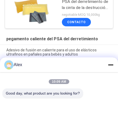
PSA del derretimiento de
la cinta de la destrucción,
pegamento caliente del
negotiable MOQ:10,000kg
PSA del derretimiento de
CONTACTO
la cinta de la destrucción
pegamento caliente del PSA del derretimiento
Adesivo de fusión en caliente para el uso de elásticos
ultrafinos en pañales para bebés y adultos
Alex
Pegamento de fusión en caliente para fabricación de pañales
Pegamento de construcción para producción de pañales para
bebés
10:09 AM
Premium Grade Positioning Hot Melt PSA for lady sanitary
napkin
Good day, what product are you looking for?
Categorías Populares
Todos