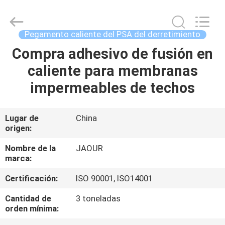
-
2026
Shanghai
Jaour
Adhesive
Pegamento caliente del PSA del derretimiento
Products
Co.,Ltd.
All
Compra adhesivo de fusión en
HOGAR
Rights
Reserved.
caliente para membranas
PRODUCTOS
impermeables de techos
SOBRE
Lugar de
China
origen:
NOSOTROS
Nombre de la
JAOUR
marca:
VISITA
Certificación:
ISO 90001, ISO14001
A
LA
Cantidad de
3 toneladas
orden mínima:
FÁBRICA