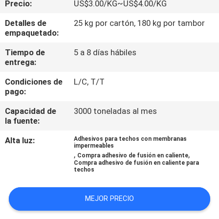
Precio:
US$3.00/KG~US$4.00/KG
CONTROL
Detalles de
25 kg por cartón, 180 kg por tambor
empaquetado:
DE
Tiempo de
5 a 8 días hábiles
CALIDAD
entrega:
Condiciones de
L/C, T/T
CONTACTA
pago:
CON
Capacidad de
3000 toneladas al mes
NOSOTROS
la fuente:
Alta luz:
Adhesivos para techos con membranas
impermeables
NOTICIAS
,
,
Compra adhesivo de fusión en caliente
Compra adhesivo de fusión en caliente para
techos
CASOS
MEJOR PRECIO
SOLICITAR