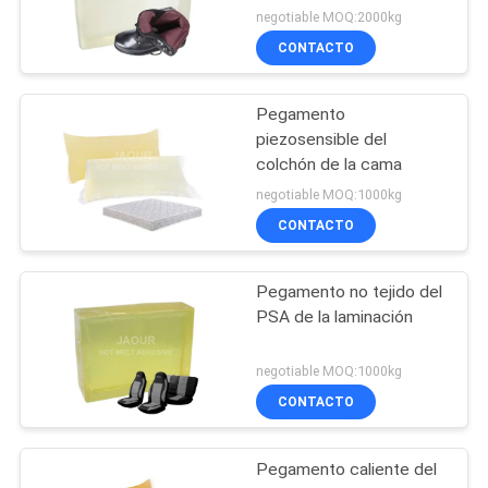
caliente del
negotiable MOQ:2000kg
derretimiento del Psa del
CONTACTO
derretimiento para la
laminación no tejida
Pegamento
piezosensible del
colchón de la cama
negotiable MOQ:1000kg
CONTACTO
Pegamento no tejido del
PSA de la laminación
negotiable MOQ:1000kg
CONTACTO
Pegamento caliente del