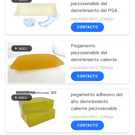
piezosensible del
derretimiento del PSA
14
del caucho sintético para
negotiable MOQ:1000kgs
las servilletas sanitarias
Pegamento de
CONTACTO
de las mujeres
goma del
Pegamento
derretimiento
piezosensible del
derretimiento caliente
caliente
que corta con tintas para
negotiable MOQ:1000kgs
la etiqueta del papel de
CONTACTO
36
Chromo
Derretimiento
pegamento adhesivo del
alto derretimiento
caliente PSA
caliente piezosensible de
la vinculación para las
negotiable MOQ:1000kgs
cintas del papel de
CONTACTO
aluminio