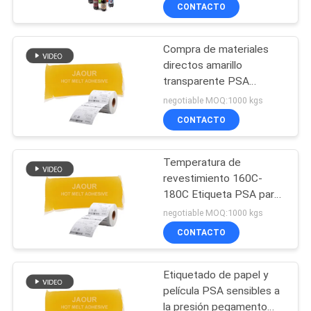
presión para las
CONTACTO
necesidades de
caliente
CONTROL
etiquetado
Compra de materiales
DE
26
directos amarillo
CALIDAD
transparente PSA
Pegamento
sensible a la presión
negotiable MOQ:1000 kgs
piezosensible del
adhesivo ventaja
CONTACTA
CONTACTO
PSA
CON
Temperatura de
NOSOTROS
revestimiento 160C-
180C Etiqueta PSA para
36
la región Más de 60
NOTICIAS
negotiable MOQ:1000 kgs
países
PEGAMENTO DEL
CONTACTO
CASOS
PSA
Etiquetado de papel y
película PSA sensibles a
SOLICITAR
la presión pegamento