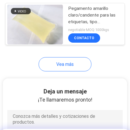
Pegamento amarillo
43
claro/candente para las
Pegamento caliente
etiquetas, tipo
pegamento
negotiable MOQ:1000kgs
del derretimiento
piezosensible del
CONTACTO
derretimiento de TPR
Vea más
18
Pegamento caliente
Deja un mensaje
del derretimiento de
¡Te llamaremos pronto!
la poliolefina