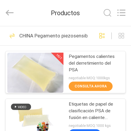
-
2026
Shanghai
Productos
Jaour
Adhesive
Products
Co.,Ltd.
All
HOGAR
105
Rights
CHINA Pegamento piezosensible del PSA
Reserved.
pegamento caliente
PRODUCTOS
del PSA del
HOT
Pegamentos calientes
del derretimiento del
derretimiento
SOBRE
PSA
NOSOTROS
negotiable MOQ:1000kgs
CONSULTA AHORA
78
VISITA
pegamento
Etiquetas de papel de
A
clasificación PSA de
LA
piezosensible del
fusión en caliente
Adhesivos sensibles a la
FÁBRICA
negotiable MOQ:1000 kgs
derretimiento