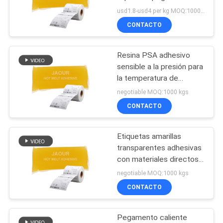
adhesivo Psa de fusión
UNA CITA
usd1.8-usd4 per kg MOQ:1000 kilos
en caliente
CONTACTO
18
MAPA
Pegamento caliente
Resina PSA adhesivo
DEL
sensible a la presión para
del pegamento del
SITIO
la temperatura de
revestimiento 160C-
derretimiento
negotiable MOQ:1000 kgs
180C en Shanghai
CONTACTO
POLÍTICA
DE
Etiquetas amarillas
35
PRIVACIDAD
transparentes adhesivas
pegamento caliente
con materiales directos
ventaja de compra
negotiable MOQ:1000 kgs
del derretimiento
CONTACTO
Pegamento caliente