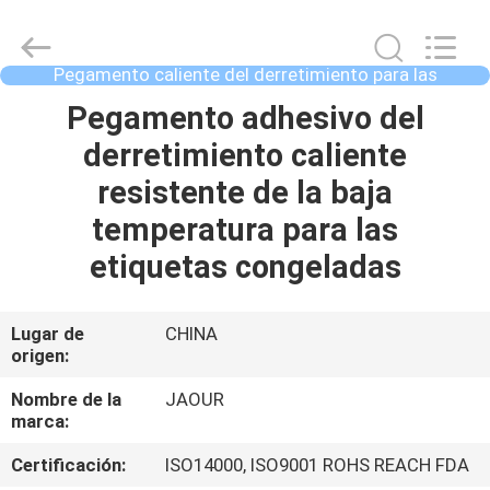
-
2026
Shanghai
Jaour
Adhesive
Pegamento caliente del derretimiento para las
Products
etiquetas
Co.,Ltd.
All
HOGAR
Pegamento adhesivo del
Rights
Reserved.
derretimiento caliente
PRODUCTOS
resistente de la baja
temperatura para las
SOBRE
etiquetas congeladas
NOSOTROS
Lugar de
CHINA
origen:
VISITA
A
Nombre de la
JAOUR
marca:
LA
Certificación:
ISO14000, ISO9001 ROHS REACH FDA
FÁBRICA