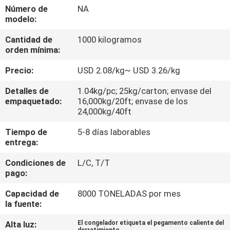
Número de
NA
modelo:
CONTROL
Cantidad de
1000 kilogramos
DE
orden mínima:
CALIDAD
Precio:
USD 2.08/kg~ USD 3.26/kg
CONTACTA
Detalles de
1.04kg/pc; 25kg/carton; envase del
empaquetado:
16,000kg/20ft; envase de los
CON
24,000kg/40ft
NOSOTROS
Tiempo de
5-8 días laborables
entrega:
NOTICIAS
Condiciones de
L/C, T/T
pago:
CASOS
Capacidad de
8000 TONELADAS por mes
la fuente:
SOLICITAR
Alta luz:
El congelador etiqueta el pegamento caliente del
derretimiento