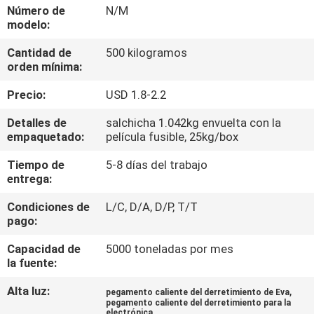
Número de
N/M
modelo:
CONTROL
Cantidad de
500 kilogramos
DE
orden mínima:
CALIDAD
Precio:
USD 1.8-2.2
CONTACTA
Detalles de
salchicha 1.042kg envuelta con la
empaquetado:
película fusible, 25kg/box
CON
Tiempo de
5-8 días del trabajo
NOSOTROS
entrega:
Condiciones de
L/C, D/A, D/P, T/T
NOTICIAS
pago:
Capacidad de
5000 toneladas por mes
CASOS
la fuente:
Alta luz:
,
pegamento caliente del derretimiento de Eva
SOLICITAR
pegamento caliente del derretimiento para la
electrónica