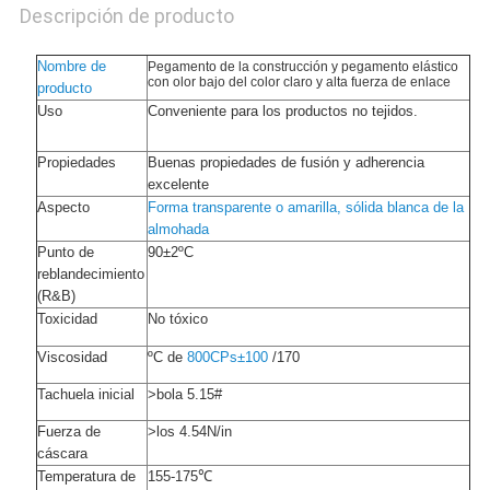
Descripción de producto
Nombre de
Pegamento de la construcción y pegamento elástico
con olor bajo del color claro y alta fuerza de enlace
producto
Uso
Conveniente para los productos no tejidos.
Propiedades
Buenas propiedades de fusión y adherencia
excelente
Aspecto
Forma transparente o amarilla, sólida blanca de la
almohada
Punto de
90±2ºC
reblandecimiento
(R&B)
Toxicidad
No tóxico
Viscosidad
ºC de
800CPs±100
/170
Tachuela inicial
>bola 5.15#
Fuerza de
>los 4.54N/in
cáscara
Temperatura de
155-175℃