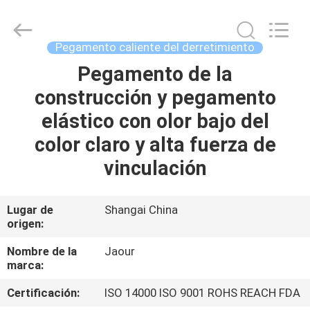
-
2026
Shanghai
Jaour
Adhesive
Pegamento caliente del derretimiento
Products
Co.,Ltd.
All
Pegamento de la
HOGAR
Rights
Reserved.
construcción y pegamento
PRODUCTOS
elástico con olor bajo del
color claro y alta fuerza de
SOBRE
vinculación
NOSOTROS
Lugar de
Shangai China
origen:
VISITA
A
Nombre de la
Jaour
marca:
LA
Certificación:
ISO 14000 ISO 9001 ROHS REACH FDA
FÁBRICA