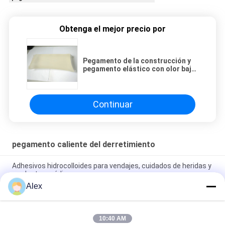
Obtenga el mejor precio por
Pegamento de la construcción y
pegamento elástico con olor bajo
del color claro y alta fuerza de
vinculación
Continuar
pegamento caliente del derretimiento
Adhesivos hidrocolloides para vendajes, cuidados de heridas y
productos médicos
Alex
Adhesivo termofusible para apósito hidrocoloide médico,
apósito para heridas
10:40 AM
Adhesivo termofusible curable por UV sin disolventes, 100%