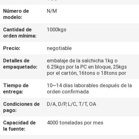
Número de
N/M
CONTROL
modelo:
DE
Cantidad de
1000kgs
CALIDAD
orden mínima:
Precio:
negotiable
CONTACTA
Detalles de
embalaje de la salchicha 1kg o
CON
empaquetado:
6.25kgs por la PC en bloque, 25kgs
por el cartón, 16tons o 18tons por
NOSOTROS
Tiempo de
10~14 días laborables después de la
entrega:
orden confirmada
NOTICIAS
Condiciones de
D/A, D/P, L/C, T/T, OA
pago:
CASOS
Capacidad de
4000 toneladas por mes
la fuente:
SOLICITAR