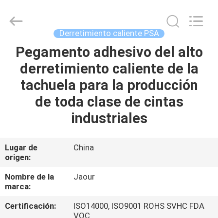
-
2026
Shanghai
Jaour
Adhesive
Derretimiento caliente PSA
Products
Co.,Ltd.
All
Pegamento adhesivo del alto
HOGAR
Rights
Reserved.
derretimiento caliente de la
PRODUCTOS
tachuela para la producción
de toda clase de cintas
SOBRE
industriales
NOSOTROS
Lugar de
China
origen:
VISITA
A
Nombre de la
Jaour
marca:
LA
Certificación:
ISO14000, ISO9001 ROHS SVHC FDA
FÁBRICA
VOC