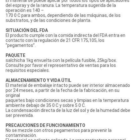
El material se puede aplicar por todos los tipos de aplicadores
del espray y de la ranura. La temperatura sugerida de la
operación es 140 –
170 0 C para ambos, dependiendo de las máquinas, de los
substratos, y de las condiciones de planta.
SITUACIÓN DEL FDA
El producto cumple con la comida indirecta del FDA entra en
contacto con la regulación de 21 CFR 175,105, los
“pegamentos”.
PAQUETE
salchicha 1kg envuelta con la película fusible, 25kg/box.
Consulte por favor el representativo de ventas para los
requisitos especiales.
ALMACENAMIENTO Y VIDA ÚTIL
El material de embalaje intacto puede ser interior almacenado
por 24 meses, a partir de la fecha de la fabricación, en su
original
paquetes bajo condiciones secas y limpias en la temperatura
ambiente debajo de 35 0 C y sobre 5 0 C.
La condensación directa de la luz del sol y de la humedad debe
ser prevenida.
PRECAUCIONES DE FUNCIONAMIENTO
No se mezcle con otros pegamentos para prevenir la
contaminación.