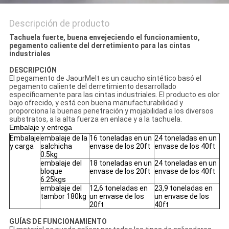
Descripción de producto
Tachuela fuerte, buena envejeciendo el funcionamiento,
pegamento caliente del derretimiento para las cintas
industriales
DESCRIPCIÓN
El pegamento de JaourMelt es un caucho sintético basó el
pegamento caliente del derretimiento desarrollado
específicamente para las cintas industriales. El producto es olor
bajo ofrecido, y está con buena manufacturabilidad y
proporciona la buenas penetración y mojabilidad a los diversos
substratos, a la alta fuerza en enlace y a la tachuela.
Embalaje y entrega
Embalaje
embalaje de la
16 toneladas en un
24 toneladas en un
y carga
salchicha
envase de los 20ft
envase de los 40ft
0.5kg
embalaje del
18 toneladas en un
24 toneladas en un
bloque
envase de los 20ft
envase de los 40ft
6.25kgs
embalaje del
12,6 toneladas en
23,9 toneladas en
tambor 180kg
un envase de los
un envase de los
20ft
40ft
GUÍAS DE FUNCIONAMIENTO