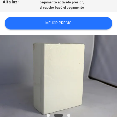
Alta luz:
,
pegamento activado presión
UNA CITA
el caucho basó el pegamento
MAPA
MEJOR PRECIO
DEL
SITIO
POLÍTICA
DE
PRIVACIDAD