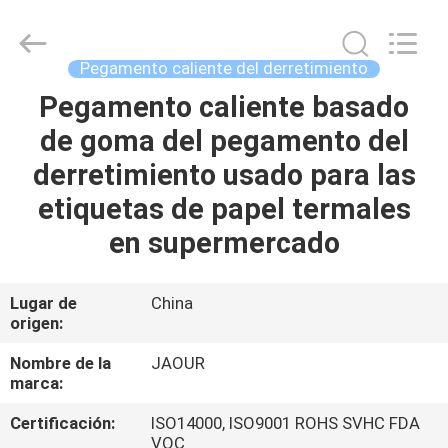
-
2026
Shanghai
Jaour
Adhesive
Pegamento caliente del derretimiento
Products
Co.,Ltd.
All
Pegamento caliente basado
HOGAR
Rights
Reserved.
de goma del pegamento del
PRODUCTOS
derretimiento usado para las
etiquetas de papel termales
SOBRE
en supermercado
NOSOTROS
Lugar de
China
origen:
VISITA
A
Nombre de la
JAOUR
marca:
LA
Certificación:
ISO14000, ISO9001 ROHS SVHC FDA
FÁBRICA
VOC