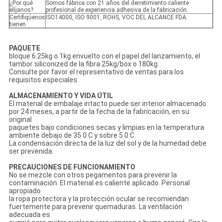
¿Por qué
Somos fábrica con 21 años del derretimiento caliente
elíjanos?
profesional de experiencia adhesiva de la fabricación.
Certifiqúenos
ISO14000, ISO 9001, ROHS, VOC DEL ALCANCE FDA.
tienen
PAQUETE
bloque 6.25kg o 1kg envuelto con el papel del lanzamiento, el
tambor siliconized de la fibra 25kg/box o 180kg.
Consulte por favor el representativo de ventas para los
requisitos especiales.
ALMACENAMIENTO Y VIDA ÚTIL
El material de embalaje intacto puede ser interior almacenado
por 24 meses, a partir de la fecha de la fabricación, en su
original
paquetes bajo condiciones secas y limpias en la temperatura
ambiente debajo de 35 0 C y sobre 5 0 C.
La condensación directa de la luz del sol y de la humedad debe
ser prevenida.
PRECAUCIONES DE FUNCIONAMIENTO
No se mezcle con otros pegamentos para prevenir la
contaminación. El material es caliente aplicado. Personal
apropiado
la ropa protectora y la protección ocular se recomiendan
fuertemente para prevenir quemaduras. La ventilación
adecuada es