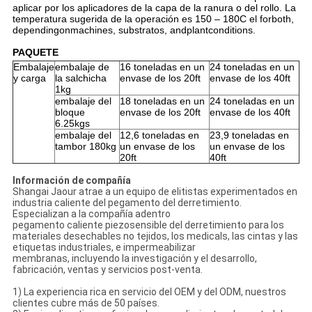
aplicar por los aplicadores de la capa de la ranura o del rollo. La
temperatura sugerida de la operación es 150 – 180C el forboth,
dependingonmachines, substratos, andplantconditions.
PAQUETE
Embalaje
embalaje de
16 toneladas en un
24 toneladas en un
y carga
la salchicha
envase de los 20ft
envase de los 40ft
1kg
embalaje del
18 toneladas en un
24 toneladas en un
bloque
envase de los 20ft
envase de los 40ft
6.25kgs
embalaje del
12,6 toneladas en
23,9 toneladas en
tambor 180kg
un envase de los
un envase de los
20ft
40ft
Información de compañía
Shangai Jaour atrae a un equipo de elitistas experimentados en
industria caliente del pegamento del derretimiento.
Especializan a la compañía adentro
pegamento caliente piezosensible del derretimiento para los
materiales desechables no tejidos, los medicals, las cintas y las
etiquetas industriales, e impermeabilizar
membranas, incluyendo la investigación y el desarrollo,
fabricación, ventas y servicios post-venta.
1) La experiencia rica en servicio del OEM y del ODM, nuestros
clientes cubre más de 50 países.