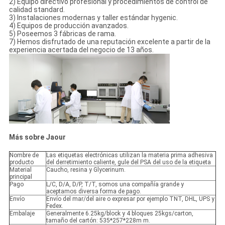
2) Equipo directivo profesional y procedimientos de control de
calidad standard.
3) Instalaciones modernas y taller estándar hygenic.
4) Equipos de producción avanzados.
5) Poseemos 3 fábricas de rama.
7) Hemos disfrutado de una reputación excelente a partir de la
experiencia acertada del negocio de 13 años.
Más sobre Jaour
Nombre de
Las etiquetas electrónicas utilizan la materia prima adhesiva
producto
del derretimiento caliente, gule del PSA del uso de la etiqueta
Material
Caucho, resina y Glycerinum.
principal
Pago
L/C, D/A, D/P, T/T, somos una compañía grande y
aceptamos diversa forma de pago.
Envío
Envío del mar/del aire o expresar por ejemplo TNT, DHL, UPS y
Fedex.
Embalaje
Generalmente 6.25kg/block y 4 bloques 25kgs/carton,
tamaño del cartón: 535*257*228m m.