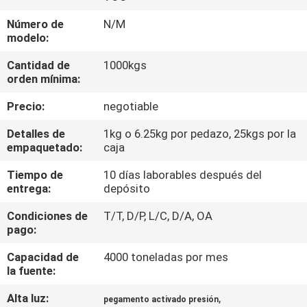
Número de
N/M
CONTROL
modelo:
DE
Cantidad de
1000kgs
CALIDAD
orden mínima:
Precio:
negotiable
CONTACTA
Detalles de
1kg o 6.25kg por pedazo, 25kgs por la
CON
empaquetado:
caja
NOSOTROS
Tiempo de
10 días laborables después del
entrega:
depósito
NOTICIAS
Condiciones de
T/T, D/P, L/C, D/A, OA
pago:
CASOS
Capacidad de
4000 toneladas por mes
la fuente:
SOLICITAR
Alta luz:
,
pegamento activado presión