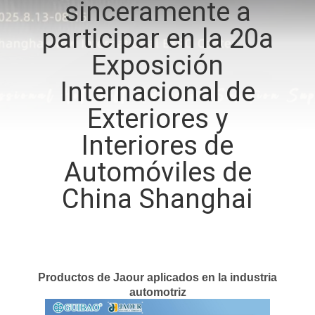
sinceramente a
participar en la 20a
CONTROL
DE
Exposición
CALIDAD
Internacional de
Exteriores y
CONTACTA
Interiores de
CON
Automóviles de
NOSOTROS
China Shanghai
NOTICIAS
CASOS
Productos de Jaour aplicados en la industria
automotriz
SOLICITAR