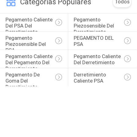
Categorías Populares
Todos
Pegamento Caliente 
Pegamento 
Del PSA Del 
Piezosensible Del 
Derretimiento
Derretimiento 
Pegamento 
PEGAMENTO DEL 
Caliente
Piezosensible Del 
PSA
PSA
Pegamento Caliente 
Pegamento Caliente 
Del Pegamento Del 
Del Derretimiento
Derretimiento
Pegamento De 
Derretimiento 
Goma Del 
Caliente PSA
Derretimiento 
Caliente